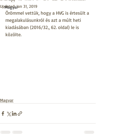
Updated:
Jan 31, 2019
Magyar
Örömmel vettük, hogy a HVG is értesült a 
megalakulásunkról és azt a múlt heti 
kiadásában (2016/32., 62. oldal) le is 
közölte.
Magyar